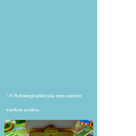
* A Helymeghatározás nem minden
esetben pontos.