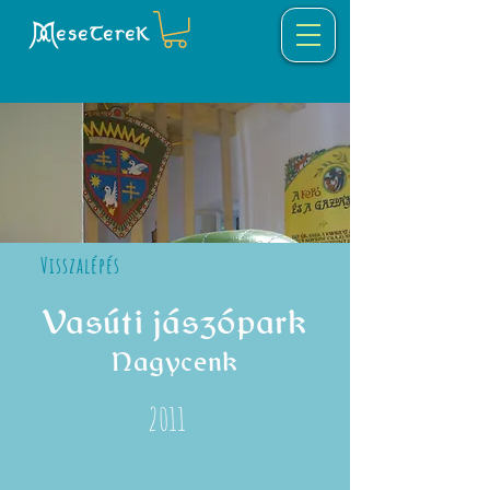
eseTereK
Visszalépés
Vasúti jászópark
Nagycenk
2011