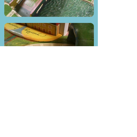
Következő
Előző
eseTereK