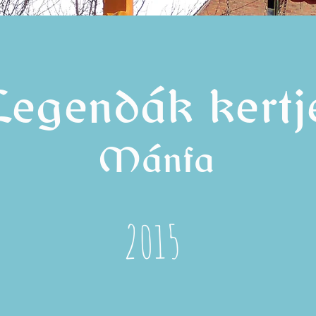
Legendák kertj
Mánfa
2015