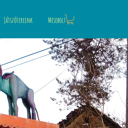
Játszótereink
Mesebolt