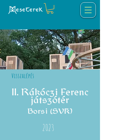
eseTereK
Visszalépés
II. Rákóczi Ferenc
játszótér
Borsi (SVK)
2023