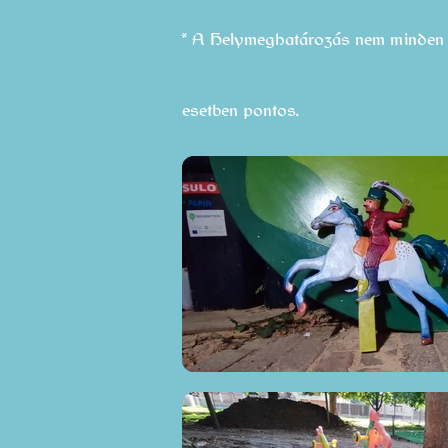
* A Helymeghatározás nem minden
esetben pontos.