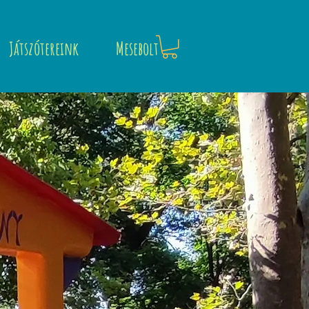
Játszótereink
Mesebolt