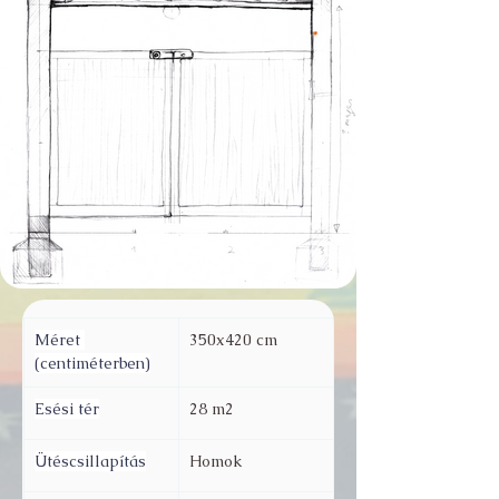
Méret 
350x420 cm
(centiméterben)
Esési tér
28 m2
Ütéscsillapítás
Homok