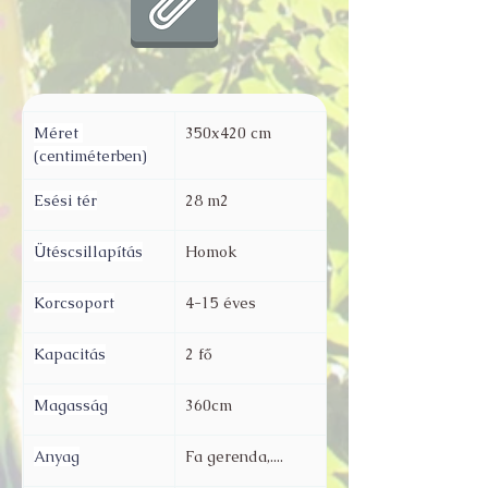
Méret 
350x420 cm
(centiméterben)
Esési tér
28 m2
Ütéscsillapítás
Homok
Korcsoport
4-15 éves
Kapacitás
2 fő
Magasság
360cm
Anyag
Fa gerenda,....